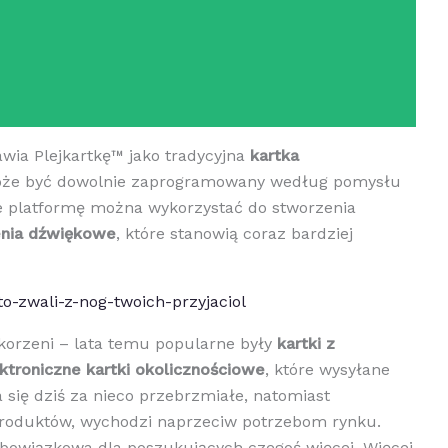
wia Plejkartkę™ jako tradycyjna
kartka
oże być dowolnie zaprogramowany według pomysłu
e platformę można wykorzystać do stworzenia
enia dźwiękowe
, które stanowią coraz bardziej
o-zwali-z-nog-twoich-przyjaciol
korzeni – lata temu popularne były
kartki z
ktroniczne kartki okolicznościowe
, które wysyłane
 się dziś za nieco przebrzmiałe, natomiast
 produktów, wychodzi naprzeciw potrzebom rynku.
obowiązkowa dla poszukujących czegoś więcej. Więcej