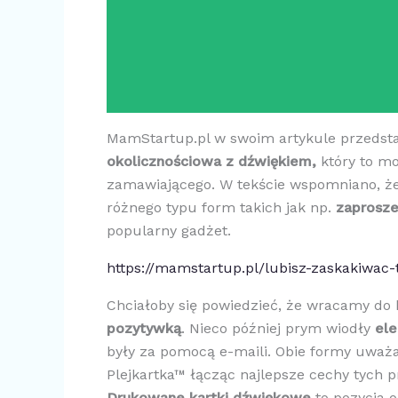
MamStartup.pl w swoim artykule przedsta
okolicznościowa z dźwiękiem,
który to m
zamawiającego. W tekście wspomniano, ż
różnego typu form takich jak np.
zaprosz
popularny gadżet.
https://mamstartup.pl/lubisz-zaskakiwac-t
Chciałoby się powiedzieć, że wracamy do 
pozytywką
. Nieco później prym wiodły
ele
były za pomocą e-maili. Obie formy uważa
Plejkartka™ łącząc najlepsze cechy tych
Drukowane kartki dźwiękowe
to pozycja 