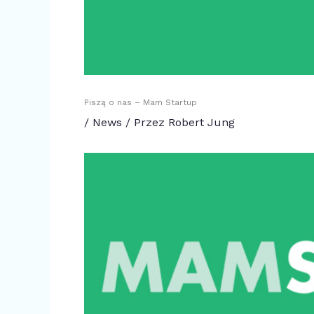
Piszą o nas – Mam Startup
/
News
/ Przez
Robert Jung