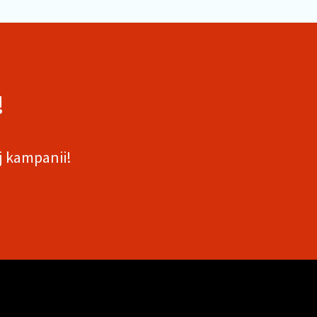
!
j kampanii!