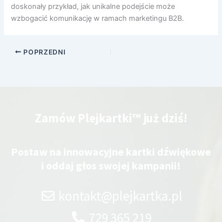
doskonały przykład, jak unikalne podejście może
wzbogacić komunikację w ramach marketingu B2B.
POPRZEDNI
Zamów Plejkartki™ już dziś!
Postaw na innowacyjne kartki dźwiękowe
i oddaj głos swojej kampanii!
kontakt@plejkartka.pl
729 365 219