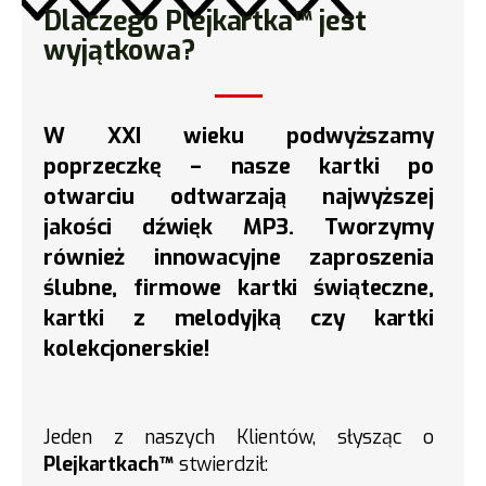
Dlaczego Plejkartka™ jest
wyjątkowa?
W XXI wieku podwyższamy
poprzeczkę – nasze kartki po
otwarciu odtwarzają najwyższej
jakości dźwięk MP3. Tworzymy
również innowacyjne
zaproszenia
ślubne
,
firmowe kartki świąteczne
,
kartki z melodyjką
czy
kartki
kolekcjonerskie
!
Jeden z naszych Klientów, słysząc o
Plejkartkach™
stwierdził: