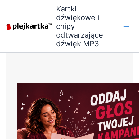
Przejdź
Kartki
do
dźwiękowe i
treści
chipy
odtwarzające
dźwięk MP3