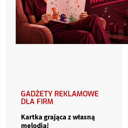
GADŻETY REKLAMOWE
DLA FIRM
Kartka grająca z własną
melodią!