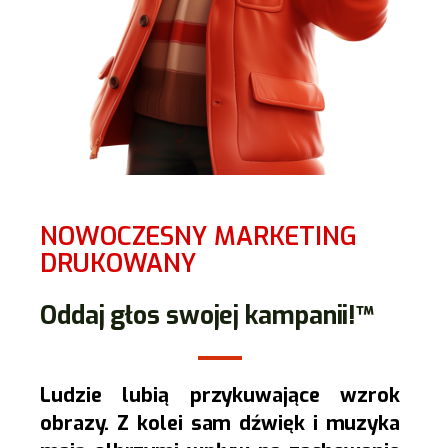
NOWOCZESNY MARKETING
DRUKOWANY
Oddaj głos swojej kampanii!™
Ludzie lubią przykuwające wzrok
obrazy. Z kolei sam dźwięk i muzyka